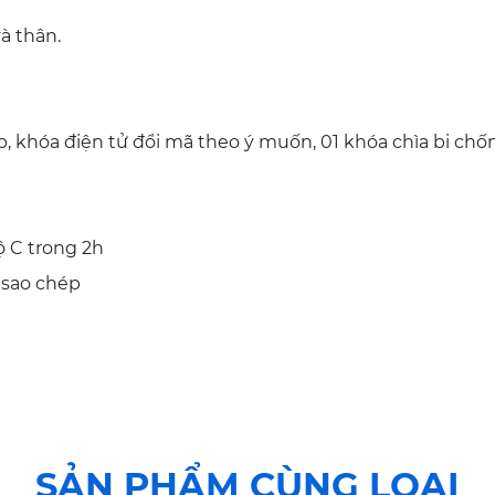
à thân.
, khóa điện tử đổi mã theo ý muốn, 01 khóa chìa bi ch
ộ C trong 2h
 sao chép
SẢN PHẨM CÙNG LOẠI