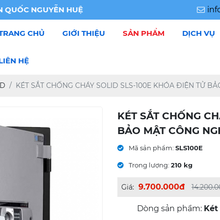
NGUYỄN HUỆ
in
TRANG CHỦ
GIỚI THIỆU
SẢN PHẨM
DỊCH VỤ
KÉT SẮT SECURY CÔNG TY (XUẤT KHẨU)
KÉT SẮT SECURY TIỆM VÀNG (XUẤT KHẨU)
KÉT SẮT SECURY VĂN PHÒNG (XUẤT KHẨU)
KÉT SẮT SECURY GIA ĐÌNH (XUẤT KHẨU)
KÉT SẮT QUÁN CAFE, SHOP ĐỒ
KÉT SẮT SOLID XUẤT KHẨU MỸ
LIÊN HỆ
ID
KÉT SẮT CHỐNG CHÁY SOLID SLS-100E KHÓA ĐIỆN TỬ 
KÉT SẮT CHỐNG CH
BẢO MẬT CÔNG NG
Mã sản phẩm:
SLS100E
Trọng lượng:
210 kg
9.700.000đ
Giá:
14.200.
Dòng sản phẩm:
Két 