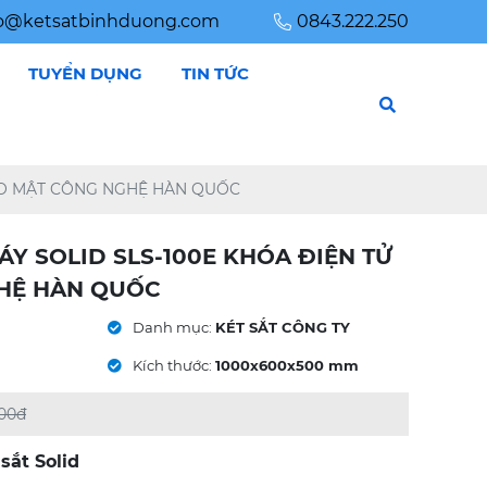
fo@ketsatbinhduong.com
0843.222.250
TUYỂN DỤNG
TIN TỨC
BẢO MẬT CÔNG NGHỆ HÀN QUỐC
ÁY SOLID SLS-100E KHÓA ĐIỆN TỬ
HỆ HÀN QUỐC
Danh mục:
KÉT SẮT CÔNG TY
Kích thước:
1000x600x500 mm
000đ
sắt Solid