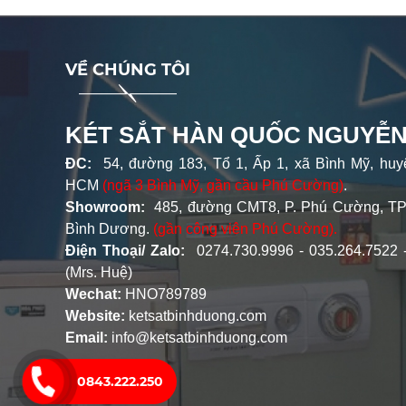
VỀ CHÚNG TÔI
KÉT SẮT HÀN QUỐC NGUYỄN
ĐC:
54, đường 183, Tổ 1, Ấp 1, xã Bình Mỹ, huy
HCM
(ngã 3 Bình Mỹ, gần cầu Phú Cường)
.
Showroom:
485, đường CMT8, P. Phú Cường, TP
Bình Dương.
(gần công viên Phú Cường).
Điện Thoại/ Zalo:
0274.730.9996 - 035.264.7522 
(Mrs. Huệ)
Wechat:
HNO789789
Website:
ketsatbinhduong.com
Email:
info@ketsatbinhduong.com
0843.222.250