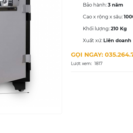
Bảo hành:
3 năm
Cao x rộng x sâu:
10
Khối lượng:
210 Kg
Xuất xứ:
Liên doanh
GỌI NGAY: 035.264.
Lượt xem:
1817