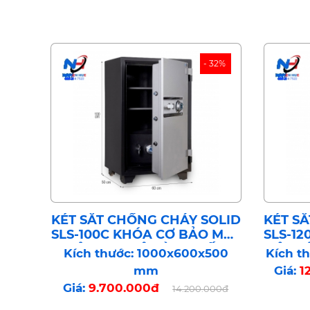
- 32%
KÉT SẮT CHỐNG CHÁY SOLID
KÉT S
SLS-100C KHÓA CƠ BẢO MẬT
SLS-12
CÔNG NGHỆ HÀN QUỐC
MẬT C
Kích thước: 1000x600x500
Kích t
mm
Giá:
1
Giá:
9.700.000đ
14.200.000đ