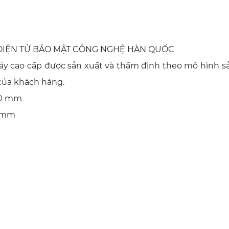
 ĐIỆN TỬ BẢO MẬT CÔNG NGHỆ HÀN QUỐC
háy cao cấp được sản xuất và thẩm định theo mô hình sả
của khách hàng.
500 mm
5 mm