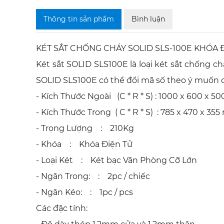
Thông tin sản phẩm
Bình luận
KÉT SẮT CHỐNG CHÁY SOLID SLS-100E KHÓA
Két sắt SOLID SLS100E là loại két sắt chống c
SOLID SLS100E có thể đổi mã số theo ý muốn 
- Kích Thước Ngoài (C * R * S) : 1000 x 600 x 
- Kích Thước Trong ( C * R * S) : 785 x 470 x 35
- Trọng Lượng : 210Kg
- Khóa : Khóa Điện Tử
- Loại Két : Két bạc Văn Phòng Cỡ Lớn
- Ngăn Trong: : 2pc / chiếc
- Ngăn Kéo: : 1pc / pcs
Các đặc tính: