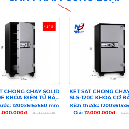
- 34%
ẮT CHỐNG CHÁY SOLID
KÉT SẮT CHỐNG CHÁY
0E KHÓA ĐIỆN TỬ BẢO
SLS-120C KHÓA CƠ B
ÔNG NGHỆ HÀN QUỐC
CÔNG NGHỆ HÀN 
hước: 1200x615x560 mm
Kích thước: 1200x615
2.000.000đ
Giá:
12.000.000đ
18.200.000đ
18.