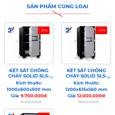
SẢN PHẨM CÙNG LOẠI
- 32%
- 34%
KÉT SẮT CHỐNG
KÉT SẮT CHỐNG
CHÁY SOLID SLS-
CHÁY SOLID SLS-
100E KHÓA ĐIỆN TỬ
120E KHÓA ĐIỆN TỬ
Kích thước:
Kích thước:
BẢO MẬT CÔNG
BẢO MẬT CÔNG
1000x600x500 mm
1200x615x560 mm
NGHỆ HÀN QUỐC
NGHỆ HÀN QUỐC
Giá:
9.700.000đ
Giá:
12.000.000đ
14.200.000đ
18.200.000đ