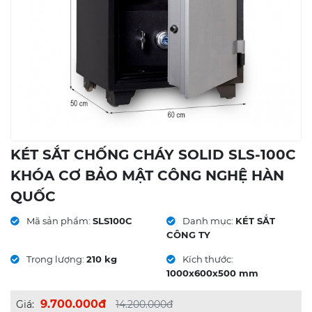
KÉT SẮT CHỐNG CHÁY SOLID SLS-100C
KHÓA CƠ BẢO MẬT CÔNG NGHỆ HÀN
QUỐC
Mã sản phẩm:
SLS100C
Danh mục:
KÉT SẮT
CÔNG TY
Trọng lượng:
210 kg
Kích thước:
1000x600x500 mm
9.700.000đ
Giá:
14.200.000đ