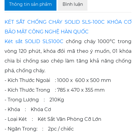
Thông tin sản phẩm
Bình luận
KÉT SẮT CHỐNG CHÁY SOLID SLS-100C KHÓA CƠ
BẢO MẬT CÔNG NGHỆ HÀN QUỐC
Két sắt SOLID SLS100C
chống cháy 1000°C trong
vòng 120 phút, khóa đổi mã theo ý muốn, 01 khóa
chìa bi chống sao chép làm tăng khả năng chống
phá, chống cháy.
- Kích Thước Ngoài : 1000 x 600 x 500 mm
- Kích Thước Trong : 785 x 470 x 355 mm
- Trọng Lượng : 210Kg
- Khóa : Khóa Cơ
- Loại Két : Két Sắt Văn Phòng Cỡ Lớn
- Ngăn Trong: : 2pc / chiếc