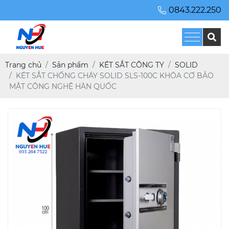
0843.222.250
Trang chủ
Sản phẩm
KÉT SẮT CÔNG TY
SOLID
KÉT SẮT CHỐNG CHÁY SOLID SLS-100C KHÓA CƠ BẢO
MẬT CÔNG NGHỆ HÀN QUỐC