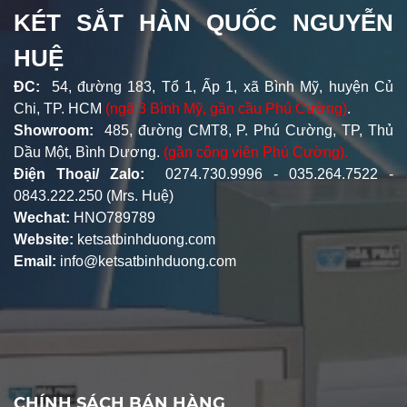
KÉT SẮT HÀN QUỐC NGUYỄN
HUỆ
ĐC:
54, đường 183, Tổ 1, Ấp 1, xã Bình Mỹ, huyện Củ
Chi, TP. HCM
(ngã 3 Bình Mỹ, gần cầu Phú Cường)
.
Showroom:
485, đường CMT8, P. Phú Cường, TP, Thủ
Dầu Một, Bình Dương.
(gần công viên Phú Cường).
Điện Thoại/ Zalo:
0274.730.9996 - 035.264.7522 -
0843.222.250 (Mrs. Huệ)
Wechat:
HNO789789
Website:
ketsatbinhduong.com
Email:
info@ketsatbinhduong.com
CHÍNH SÁCH BÁN HÀNG