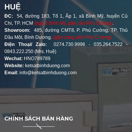
HUỆ
ĐC:
54, đường 183, Tổ 1, Ấp 1, xã Bình Mỹ, huyện Củ
Chi, TP. HCM
(ngã 3 Bình Mỹ, gần cầu Phú Cường)
.
Showroom:
485, đường CMT8, P. Phú Cường, TP, Thủ
Dầu Một, Bình Dương.
(gần công viên Phú Cường).
Điện Thoại/ Zalo:
0274.730.9996 - 035.264.7522 -
0843.222.250 (Mrs. Huệ)
Wechat:
HNO789789
Website:
ketsatbinhduong.com
Email:
info@ketsatbinhduong.com
CHÍNH SÁCH BÁN HÀNG