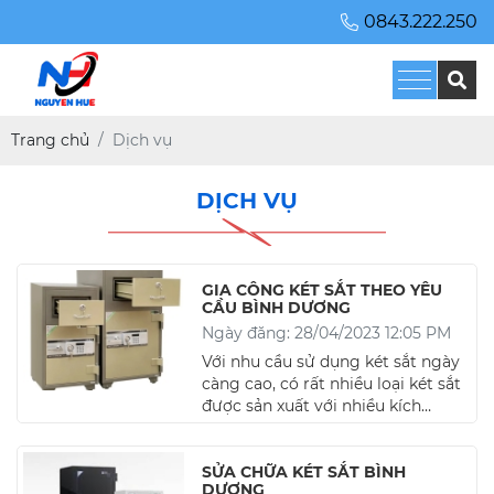
0843.222.250
Trang chủ
Dịch vụ
DỊCH VỤ
GIA CÔNG KÉT SẮT THEO YÊU
CẦU BÌNH DƯƠNG
Ngày đăng: 28/04/2023 12:05 PM
Với nhu cầu sử dụng két sắt ngày
càng cao, có rất nhiều loại két sắt
được sản xuất với nhiều kích
thước và tính năng khác nhau. Tuy
nhiên, đôi khi bạn có nhu cầu sử
dụng một loại két sắt đặc biệt, với
SỬA CHỮA KÉT SẮT BÌNH
DƯƠNG
kích thước hoặc tính năng đặc