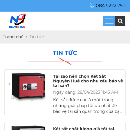
0843.222.250
Trang chủ
Tin tức
TIN TỨC
Tại sao nên chọn Két Sắt
Nguyễn Huệ cho nhu cầu bảo vệ
tài sản?
Ngày đăng: 28/04/2023 11:43 AM
Két sắt được coi là một trong
những giải pháp tối ưu nhất để
bảo vệ tài sản quan trọng của bạn
khỏi các nguy cơ đe dọa. Tuy
nhiên, việc lựa chọn một sản
phẩm két sắt chất lượng, an toàn
Két sắt chất lượng giá tốt tại