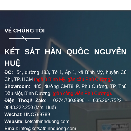
VỀ CHÚNG TÔI
KÉT SẮT HÀN QUỐC NGUYỄN
HUỆ
ĐC:
54, đường 183, Tổ 1, Ấp 1, xã Bình Mỹ, huyện Củ
Chi, TP. HCM
(ngã 3 Bình Mỹ, gần cầu Phú Cường)
.
Showroom:
485, đường CMT8, P. Phú Cường, TP, Thủ
Dầu Một, Bình Dương.
(gần công viên Phú Cường).
Điện Thoại/ Zalo:
0274.730.9996 - 035.264.7522 -
0843.222.250 (Mrs. Huệ)
Wechat:
HNO789789
Website:
ketsatbinhduong.com
Email:
info@ketsatbinhduong.com