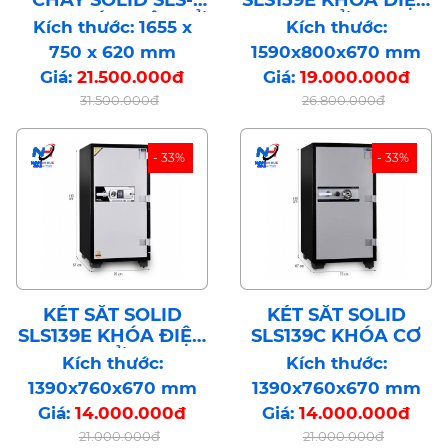
167E KHÓA ĐIỆN TỬ
TỬ
Kích thước: 1655 x
Kích thước:
BẢO MẬT CÔNG
750 x 620 mm
1590x800x670 mm
NGHỆ CAO HÀN
Giá:
21.500.000đ
Giá:
19.000.000đ
QUỐC
31.500.000đ
26.800.000đ
- 33%
- 33%
KÉT SẮT SOLID
KÉT SẮT SOLID
SLS139E KHÓA ĐIỆN
SLS139C KHÓA CƠ
TỬ
Kích thước:
Kích thước:
1390x760x670 mm
1390x760x670 mm
Giá:
14.000.000đ
Giá:
14.000.000đ
21.000.000đ
21.000.000đ