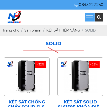
0843.222.250
Trang chủ
Sản phẩm
KÉT SẮT TIỆM VÀNG
SOLID
SOLID
- 32%
- 29%
KÉT SẮT CHỐNG
KÉT SẮT SOLID
CHÁY SOLID SLS-
SLS159E KHÓA ĐIỆN