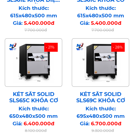
TỬ
Kích thước:
Kích thước:
615x480x500 mm
615x480x500 mm
Giá:
5.400.000đ
Giá:
5.400.000đ
7.700.000đ
7.700.000đ
- 21%
- 28%
KÉT SẮT SOLID
KÉT SẮT SOLID
SLS65C KHÓA CƠ
SLS69C KHÓA CƠ
Kích thước:
Kích thước:
650x480x500 mm
695x480x500 mm
Giá:
6.400.000đ
Giá:
6.700.000đ
8.100.000đ
9.300.000đ