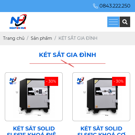
0843.222.250
Trang chủ
Sản phẩm
KÉT SẮT GIA ĐÌNH
KÉT SẮT GIA ĐÌNH
- 30%
- 30%
KÉT SẮT SOLID
KÉT SẮT SOLID
SLS61E KHOÁ ĐIỆN
SLS61C KHOÁ CƠ