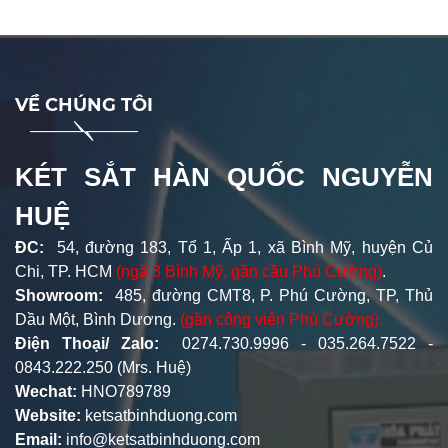
VỀ CHÚNG TÔI
KÉT SẮT HÀN QUỐC NGUYỄN
HUỆ
ĐC:
54, đường 183, Tổ 1, Ấp 1, xã Bình Mỹ, huyện Củ
Chi, TP. HCM
(ngã 3 Bình Mỹ, gần cầu Phú Cường)
.
Showroom:
485, đường CMT8, P. Phú Cường, TP, Thủ
Dầu Một, Bình Dương.
(gần công viên Phú Cường).
Điện Thoại/ Zalo:
0274.730.9996 - 035.264.7522 -
0843.222.250 (Mrs. Huệ)
Wechat:
HNO789789
Website:
ketsatbinhduong.com
Email:
info@ketsatbinhduong.com