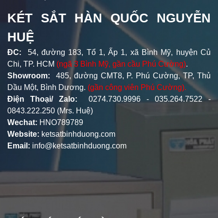
KÉT SẮT HÀN QUỐC NGUYỄN
HUỆ
ĐC:
54, đường 183, Tổ 1, Ấp 1, xã Bình Mỹ, huyện Củ
Chi, TP. HCM
(ngã 3 Bình Mỹ, gần cầu Phú Cường)
.
Showroom:
485, đường CMT8, P. Phú Cường, TP, Thủ
Dầu Một, Bình Dương.
(gần công viên Phú Cường).
Điện Thoại/ Zalo:
0274.730.9996 - 035.264.7522 -
0843.222.250 (Mrs. Huệ)
Wechat:
HNO789789
Website:
ketsatbinhduong.com
Email:
info@ketsatbinhduong.com