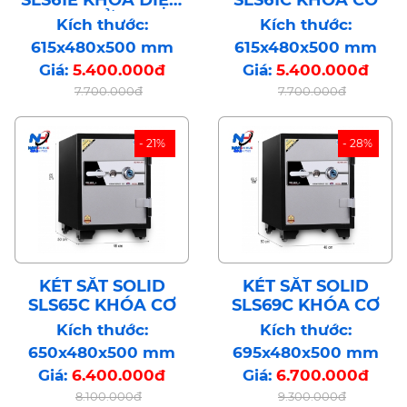
TỬ
Kích thước:
Kích thước:
615x480x500 mm
615x480x500 mm
Giá:
5.400.000đ
Giá:
5.400.000đ
7.700.000đ
7.700.000đ
- 21%
- 28%
KÉT SẮT SOLID
KÉT SẮT SOLID
SLS65C KHÓA CƠ
SLS69C KHÓA CƠ
Kích thước:
Kích thước:
650x480x500 mm
695x480x500 mm
Giá:
6.400.000đ
Giá:
6.700.000đ
8.100.000đ
9.300.000đ