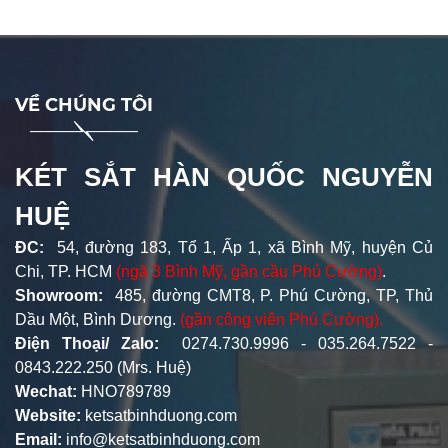
VỀ CHÚNG TÔI
KÉT SẮT HÀN QUỐC NGUYỄN
HUỆ
ĐC:
54, đường 183, Tổ 1, Ấp 1, xã Bình Mỹ, huyện Củ
Chi, TP. HCM
(ngã 3 Bình Mỹ, gần cầu Phú Cường)
.
Showroom:
485, đường CMT8, P. Phú Cường, TP, Thủ
Dầu Một, Bình Dương.
(gần công viên Phú Cường).
Điện Thoại/ Zalo:
0274.730.9996 - 035.264.7522 -
0843.222.250 (Mrs. Huệ)
Wechat:
HNO789789
Website:
ketsatbinhduong.com
Email:
info@ketsatbinhduong.com