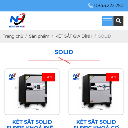
0843.222.250
Trang chủ
Sản phẩm
KÉT SẮT GIA ĐÌNH
SOLID
SOLID
- 30%
- 30%
KÉT SẮT SOLID
KÉT SẮT SOLID
SLS61E KHOÁ ĐIỆN
SLS61C KHOÁ CƠ