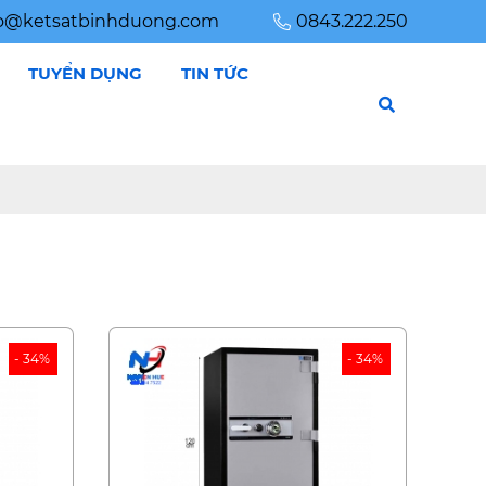
HUỆ
fo@ketsatbinhduong.com
0843.222.250
TUYỂN DỤNG
TIN TỨC
- 34%
- 34%