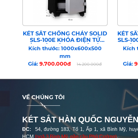
KÉT SẮT CHỐNG CHÁY SOLID
KÉT S
SLS-100E KHÓA ĐIỆN TỬ
SLS-1
BẢO MẬT CÔNG NGHỆ HÀN
CÔN
Kích thước: 1000x600x500
Kích
QUỐC
mm
Giá:
9.700.000đ
Giá:
9
14.200.000đ
VỀ CHÚNG TÔI
KÉT SẮT HÀN QUỐC NGUYỄN
ĐC:
54, đường 183, Tổ 1, Ấp 1, xã Bình Mỹ, huy
HCM
(ngã 3 Bình Mỹ, gần cầu Phú Cường)
.