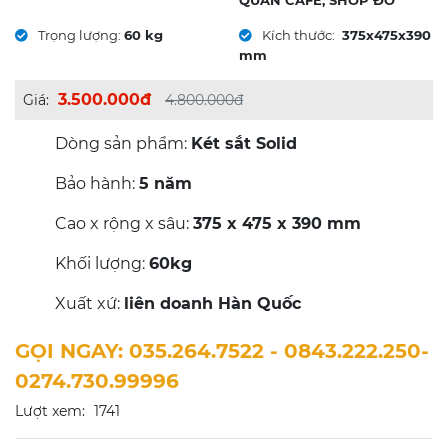
QUÁN CAFE, SHOP ĐỒ
Trọng lượng:
60 kg
Kích thước:
375x475x390
mm
3.500.000đ
Giá:
4.800.000đ
Dòng sản phẩm:
Két sắt Solid
Bảo hành:
5
năm
Cao x rộng x sâu:
375 x 475 x 390 mm
Khối lượng:
60kg
Xuất xứ:
liên doanh Hàn Quốc
GỌI NGAY: 035.264.7522 - 0843.222.250-
0274.730.99996
Lượt xem:
1741