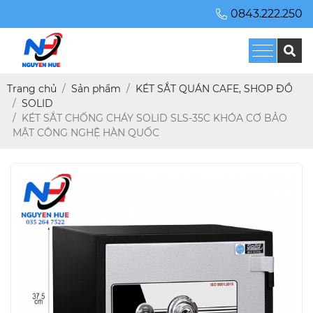
0843.222.250
Trang chủ
Sản phẩm
KÉT SẮT QUÁN CAFE, SHOP ĐỒ
SOLID
KÉT SẮT CHỐNG CHÁY SOLID SLS-35C KHÓA CƠ BẢO
MẬT CÔNG NGHỆ HÀN QUỐC