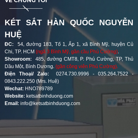
VỀ CHÚNG TÔI
KÉT SẮT HÀN QUỐC NGUYỄN
HUỆ
ĐC:
54, đường 183, Tổ 1, Ấp 1, xã Bình Mỹ, huyện Củ
Chi, TP. HCM
(ngã 3 Bình Mỹ, gần cầu Phú Cường)
.
Showroom:
485, đường CMT8, P. Phú Cường, TP, Thủ
Dầu Một, Bình Dương.
(gần công viên Phú Cường).
Điện Thoại/ Zalo:
0274.730.9996 - 035.264.7522 -
0843.222.250 (Mrs. Huệ)
Wechat:
HNO789789
Website:
ketsatbinhduong.com
Email:
info@ketsatbinhduong.com