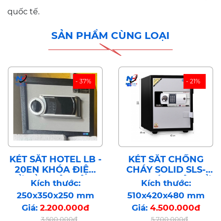
quốc tế.
SẢN PHẨM CÙNG LOẠI
- 37%
- 21%
KÉT SẮT HOTEL LB -
KÉT SẮT CHỐNG
20EN KHÓA ĐIỆN
CHÁY SOLID SLS-
TỬ BẢO MẬT CÔNG
52E KHÓA ĐIỆN TỬ
Kích thước:
Kích thước:
NGHỆ CAO HÀN
BẢO MẬT CÔNG
250x350x250 mm
510x420x480 mm
QUỐC
NGHỆ HÀN QUỐC
Giá:
2.200.000đ
Giá:
4.500.000đ
3.500.000đ
5.700.000đ