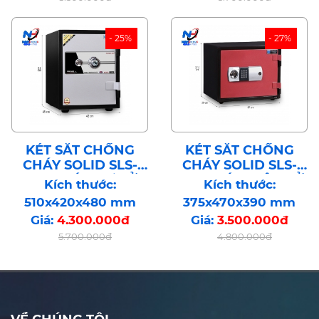
- 25%
- 27%
KÉT SẮT CHỐNG
KÉT SẮT CHỐNG
CHÁY SOLID SLS-
CHÁY SOLID SLS-
52C KHÓA CƠ TỬ
35E KHÓA ĐIỆN TỬ
Kích thước:
Kích thước:
BẢO MẬT CÔNG
BẢO MẬT CÔNG
510x420x480 mm
375x470x390 mm
NGHỆ HÀN QUỐC
NGHỆ HÀN QUỐC
Giá:
4.300.000đ
Giá:
3.500.000đ
5.700.000đ
4.800.000đ