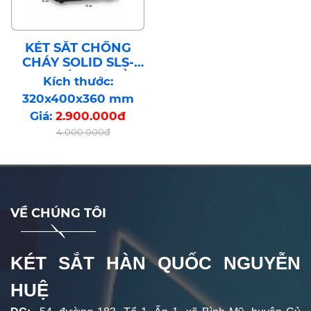
KÉT SẮT CHỐNG
CHÁY SOLID SLS-
30C KHÓA CƠ BẢO
Kích thước:
MẬT CÔNG NGHỆ
320x400x360 mm
HÀN QUỐC
Giá:
2.900.000đ
4.000.000đ
VỀ CHÚNG TÔI
KÉT SẮT HÀN QUỐC NGUYỄN
HUỆ