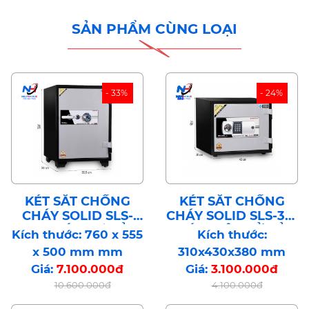
SẢN PHẨM CÙNG LOẠI
- 33%
- 24%
KÉT SẮT CHỐNG
KÉT SẮT CHỐNG
CHÁY SOLID SLS-
CHÁY SOLID SLS-31E
76C KHÓA CƠ BẢO
KHÓA ĐIỆN TỬ BẢO
Kích thước: 760 x 555
Kích thước:
MẬT CÔNG NGHỆ
MẬT CÔNG NGHỆ
x 500 mm mm
310x430x380 mm
HÀN QUỐC
HÀN QUỐC
Giá:
7.100.000đ
Giá:
3.100.000đ
10.600.000đ
4.100.000đ