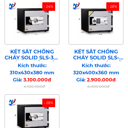
- 24%
- 28%
KÉT SẮT CHỐNG
KÉT SẮT CHỐNG
CHÁY SOLID SLS-31C
CHÁY SOLID SLS-
KHÓA CƠ BẢO MẬT
30E KHÓA ĐIỆN TỬ
Kích thước:
Kích thước:
CÔNG NGHỆ HÀN
BẢO MẬT CÔNG
310x430x380 mm
320x400x360 mm
QUỐC
NGHỆ HÀN QUỐC
Giá:
3.100.000đ
Giá:
2.900.000đ
4.100.000đ
4.000.000đ
- 28%