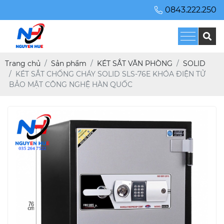
0843.222.250
Trang chủ
Sản phẩm
KÉT SẮT VĂN PHÒNG
SOLID
KÉT SẮT CHỐNG CHÁY SOLID SLS-76E KHÓA ĐIỆN TỬ
BẢO MẬT CÔNG NGHỆ HÀN QUỐC