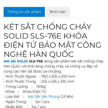
Thông tin sản phẩm
Bình luận
KÉT SẮT CHỐNG CHÁY
SOLID SLS-76E KHÓA
ĐIỆN TỬ BẢO MẬT CÔNG
NGHỆ HÀN QUỐC
Két sắt SOLID
SLS-76E
dòng sản phẩm két sắt chống cháy
Hàn Quốc với khả năng chống cháy và chống va đập vô
cùng cao nên rất được ưa chuộng.
- Kích Thước Ngoài : 760 x 555 x 500 mm
- Kích Thước Trong : 555 x 435 x 355 mm
- Trọng Lượng : 150kg
- Khóa : Khóa Điện Tử
- Loại Két :
Két Sắt Văn Phòng
Cỡ Nhỏ
- Ngăn Trong: : 1pc / pcs
- Ngăn Kéo: : 1pc / pcs