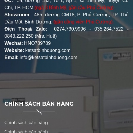
ĐC:
54, đường 183, Tổ 1, Ấp 1, xã Bình Mỹ, huyện Củ
Chi, TP. HCM
(ngã 3 Bình Mỹ, gần cầu Phú Cường)
.
Showroom:
485, đường CMT8, P. Phú Cường, TP, Thủ
Dầu Một, Bình Dương.
(gần công viên Phú Cường).
Điện Thoại/ Zalo:
0274.730.9996 - 035.264.7522 -
0843.222.250 (Mrs. Huệ)
Wechat:
HNO789789
Website:
ketsatbinhduong.com
Email:
info@ketsatbinhduong.com
CHÍNH SÁCH BÁN HÀNG
Chính sách bán hàng
Chính sách bảo hành